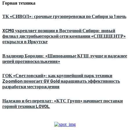
Горная техника
ТК «СИВОЛ»: срочные грузоперевозки по Сибири за 1 ночь
XCMG укрепляет позиции в Восточной Сибири: новый
филиал дистрибьюторской сети компании «СПЕЦЦЕНТР»
открылся в Иркутске
Владимир Бородин: «Шипованные КГШ лучше и надежнее
цепей противоскольжения»
ГОК «Светловский»: как крупнейший парк техники
Zoomlion помогает GV Gold наращивать эффективность
разработки месторождения
Надежно и без переплат: «КТС Групп» начинает поставки
горной техники LOVOL