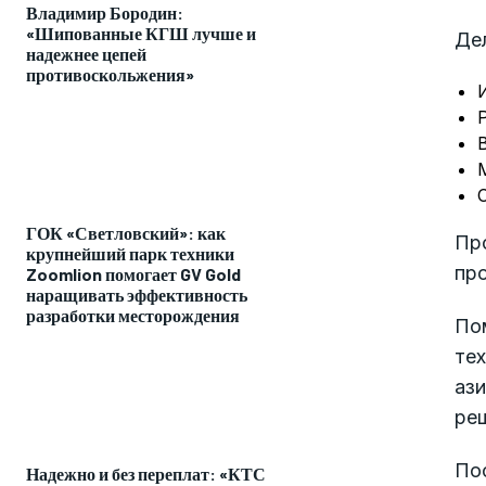
Владимир Бородин:
«Шипованные КГШ лучше и
Де
надежнее цепей
противоскольжения»
ГОК «Светловский»: как
Про
крупнейший парк техники
пр
Zoomlion помогает GV Gold
наращивать эффективность
разработки месторождения
По
те
аз
ре
По
Надежно и без переплат: «КТС