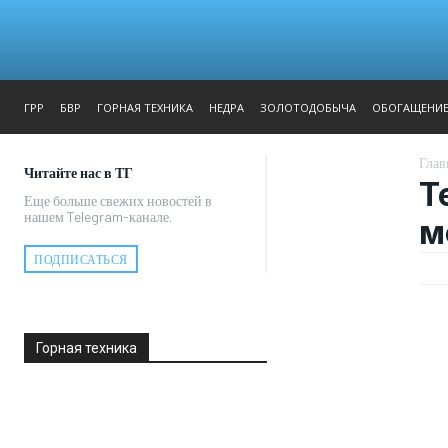
ЖУРНАЛ
РЕПОРТАЖ
ГРР
БВР
ГОРНАЯ ТЕХНИКА
НЕДРА
ЗОЛОТОДОБЫЧА
ОБОГАЩЕНИ
Глав
Читайте нас в ТГ
T
Еще больше свежих новостей в
нашем Telegram-канале.
м
ПОДПИСАТЬСЯ
Горная техника