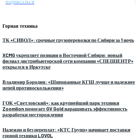
ПОДПИСАТЬСЯ
Горная техника
ТК «СИВОЛ»: срочные грузоперевозки по Сибири за 1 ночь
XCMG укрепляет позиции в Восточной Сибири: новый
филиал дистрибьюторской сети компании «СПЕЦЦЕНТР»
открылся в Иркутске
Владимир Бородин: «Шипованные КГШ лучше и надежнее
цепей противоскольжения»
ГОК «Светловский»: как крупнейший парк техники
Zoomlion помогает GV Gold наращивать эффективность
разработки месторождения
Надежно и без переплат: «КТС Групп» начинает поставки
горной техники LOVOL