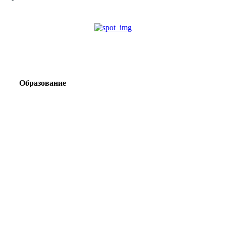
Образование
Корпоративный туризм от компании «Открытая
Сибирь»: стратегия сплочения и развития
команд
Парадокс вахты: рост зарплат ведет к дефициту кадров
Лаборатория Группы «ЭВОБЛАСТ» в МГРИ объединит
образование, науку и практику взрывного дела