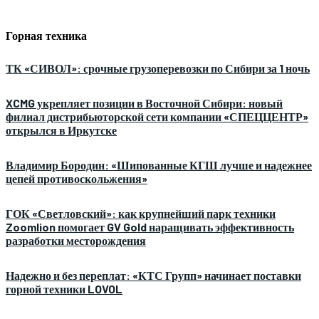
Горная техника
ТК «СИВОЛ»: срочные грузоперевозки по Сибири за 1 ночь
XCMG укрепляет позиции в Восточной Сибири: новый
филиал дистрибьюторской сети компании «СПЕЦЦЕНТР»
открылся в Иркутске
Владимир Бородин: «Шипованные КГШ лучше и надежнее
цепей противоскольжения»
ГОК «Светловский»: как крупнейший парк техники
Zoomlion помогает GV Gold наращивать эффективность
разработки месторождения
Надежно и без переплат: «КТС Групп» начинает поставки
горной техники LOVOL