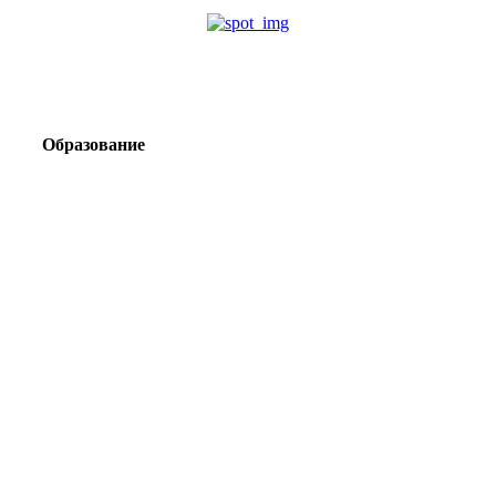
Образование
Корпоративный туризм от компании «Открытая
Сибирь»: стратегия сплочения и развития
команд
Парадокс вахты: рост зарплат ведет к дефициту кадров
Лаборатория Группы «ЭВОБЛАСТ» в МГРИ объединит
образование, науку и практику взрывного дела
Подготовка инженерных кадров: как «Полюс»
сотрудничает с вузами России