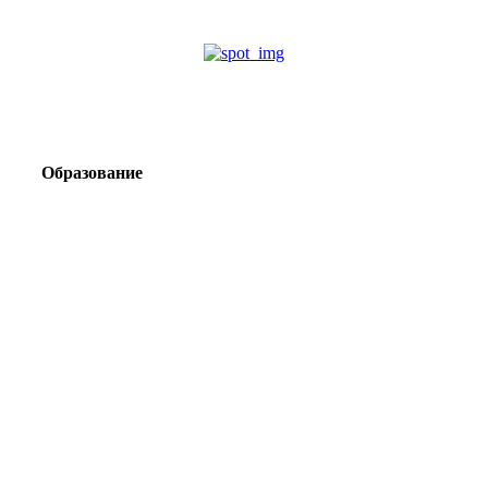
Образование
Корпоративный туризм от компании «Открытая
Сибирь»: стратегия сплочения и развития
команд
Парадокс вахты: рост зарплат ведет к дефициту кадров
Лаборатория Группы «ЭВОБЛАСТ» в МГРИ объединит
образование, науку и практику взрывного дела
Подготовка инженерных кадров: как «Полюс»