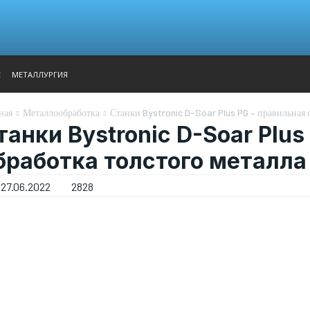
АНАЛИТИКА
ВЫСТАВКИ
КОНТАКТЫ
ГЛАВНОЕ МЕН
Е
МЕТАЛЛУРГИЯ
ная
Металлообработка
Станки Bystronic D-Soar Plus PG – правильная 
танки Bystronic D-Soar Plus
бработка толстого металла
27.06.2022
2828