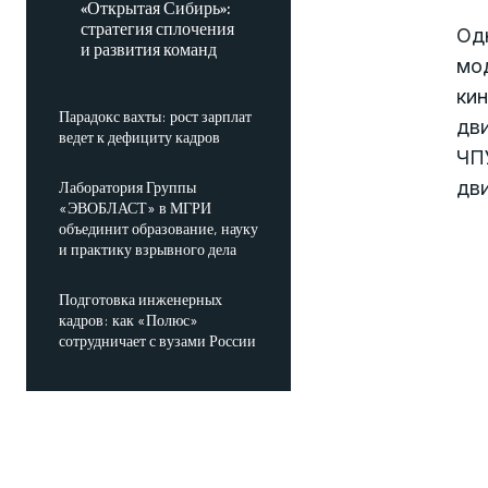
«Открытая Сибирь»:
стратегия сплочения
Одн
и развития команд
мод
кин
Парадокс вахты: рост зарплат
дв
ведет к дефициту кадров
ЧП
дв
Лаборатория Группы
«ЭВОБЛАСТ» в МГРИ
объединит образование, науку
и практику взрывного дела
Подготовка инженерных
кадров: как «Полюс»
сотрудничает с вузами России