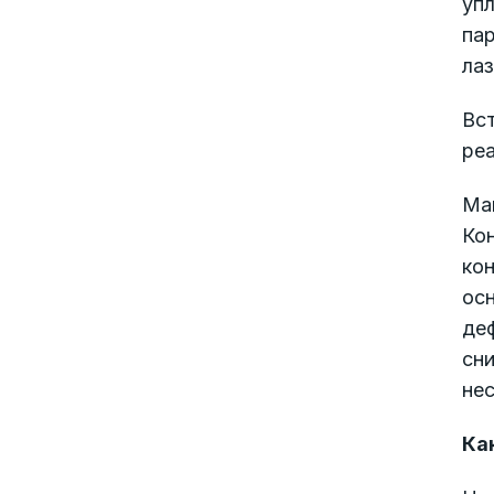
уп
па
лаз
Вс
ре
Ма
Кон
кон
ос
де
сн
не
Ка