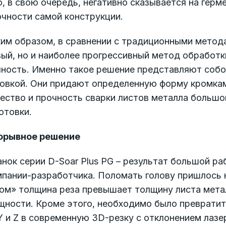
, в свою очередь, негативно сказывается на гер
очности самой конструкции.
им образом, в сравнении с традиционными метода
ый, но и наиболее прогрессивный метод обработк
ность. Именно такое решение представляют собой
ловкой. Они придают определенную форму кромкам
ество и прочность сварки листов металла большо
отовки.
орывное решение
нок серии D-Soar Plus PG – результат большой р
пании-разработчика. Поломать голову пришлось н
лом» толщина реза превышает толщину листа мета
щности. Кроме этого, необходимо было превратит
Y и Z в современную 3D-резку с отклонением лазе