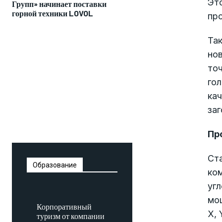
Это
Групп» начинает поставки
горной техники LOVOL
пр
Так
нов
точ
го
кач
заг
Пр
Ста
Образование
ком
уг
мо
Корпоративный
X, 
туризм от компании