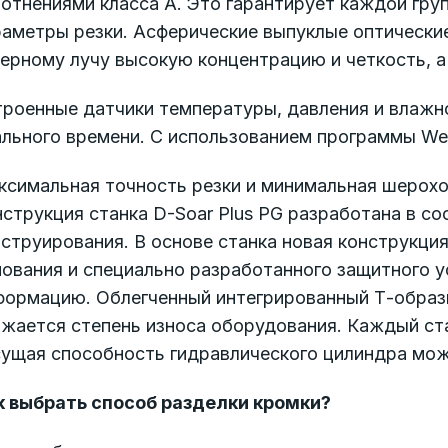
лотнениями класса А. Это гарантирует каждой гр
раметры резки. Асферические выпуклые оптически
ерному лучу высокую концентрацию и четкость, а
троенные датчики температуры, давления и влажн
ального времени. С использованием программы We
ксимальная точность резки и минимальная шерох
струкция станка D-Soar Plus PG разработана в с
струирования. В основе станка новая конструкци
нования и специально разработанного защитного 
формацию. Облегченный интегрированный Т-образ
ижается степень износа оборудования. Каждый ст
сущая способность гидравлического цилиндра мож
к выбрать способ разделки кромки?