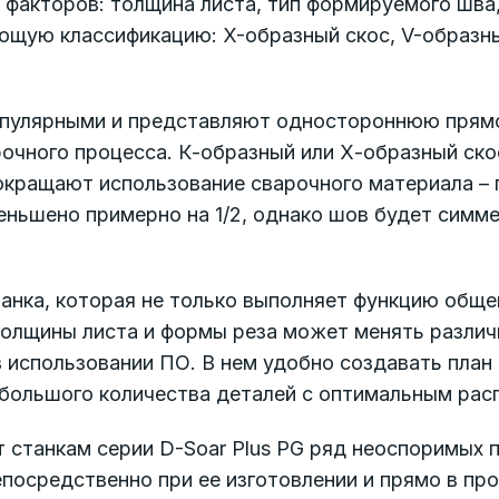
 факторов: толщина листа, тип формируемого шва
ющую классификацию: X-образный скос, V-образны
популярными и представляют одностороннюю пря
рочного процесса. К-образный или Х-образный ск
окращают использование сварочного материала – 
ньшено примерно на 1/2, однако шов будет симме
анка, которая не только выполняет функцию обще
 толщины листа и формы реза может менять разли
в использовании ПО. В нем удобно создавать план 
е большого количества деталей с оптимальным ра
 станкам серии D-Soar Plus PG ряд неоспоримых 
посредственно при ее изготовлении и прямо в про