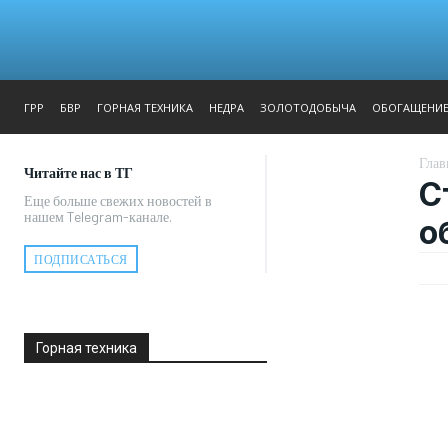
ЖУРНАЛ
РЕПОРТАЖ
ГРР
БВР
ГОРНАЯ ТЕХНИКА
НЕДРА
ЗОЛОТОДОБЫЧА
ОБОГАЩЕНИ
Глав
Читайте нас в ТГ
С
Еще больше свежих новостей в
нашем Telegram-канале.
о
ПОДПИСАТЬСЯ
Горная техника