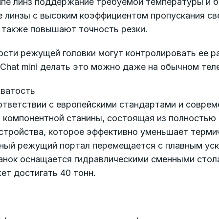
уппе линз поддержание требуемой температуры и 
е линзы с высоким коэффициентом пропускания с
 также повышают точность резки.
ости режущей головки могут контролировать ее р
Chat mini делать это можно даже на обычном тел
оватость
оответствии с европейскими стандартами и совре
я компонентной станины, состоящая из полностью
устройства, которое эффективно уменьшает терм
ный режущий портал перемещается с плавным уск
анок оснащается гидравлическими сменными стол
ет достигать 40 тонн.