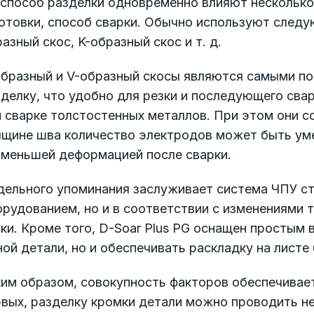
 способ разделки одновременно влияют несколько
отовки, способ сварки. Обычно используют следу
азный скос, K-образный скос и т. д.
образный и V-образный скосы являются самыми 
делку, что удобно для резки и последующего сва
 сварке толстостенных металлов. При этом они с
лщине шва количество электродов может быть уме
именьшей деформацией после сварки.
дельного упоминания заслуживает система ЧПУ ст
орудованием, но и в соответствии с изменениями
ки. Кроме того, D-Soar Plus PG оснащен простым 
ой детали, но и обеспечивать раскладку на лист
им образом, совокупность факторов обеспечивает
вых, разделку кромки детали можно проводить не