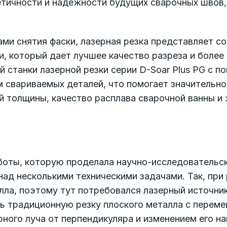
метичности и надежности будущих сварочных швов,
ми снятия фаски, лазерная резка представляет со
и, который дает лучшее качество разреза и более
 станки лазерной резки серии D-Soar Plus PG с п
 свариваемых деталей, что помогает значительно
й толщины, качество расплава сварочной ванны и 
аботы, которую проделала научно-исследовательс
ад несколькими техническими задачами. Так, при 
лла, поэтому тут потребовался лазерный источни
ь традиционную резку плоского металла с перем
рного луча от перпендикуляра и изменением его на