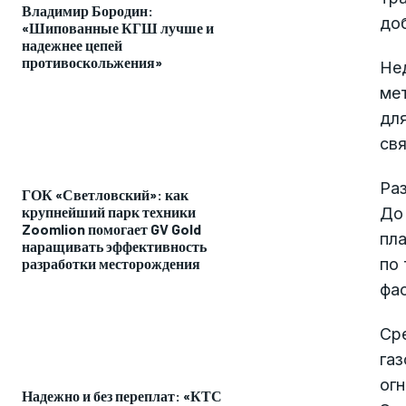
Владимир Бородин:
доб
«Шипованные КГШ лучше и
надежнее цепей
противоскольжения»
Нед
мет
для
свя
Ра
ГОК «Светловский»: как
крупнейший парк техники
До 
Zoomlion помогает GV Gold
пла
наращивать эффективность
разработки месторождения
по 
фас
Сре
газ
огн
Надежно и без переплат: «КТС