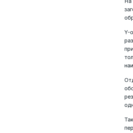
На
заг
обр
Y-
раз
при
то
на
От
об
рез
одн
Так
пер