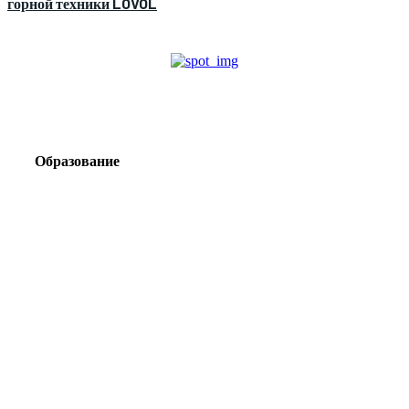
горной техники LOVOL
Образование
Корпоративный туризм от компании «Открытая
Сибирь»: стратегия сплочения и развития
команд
Парадокс вахты: рост зарплат ведет к дефициту кадров
Лаборатория Группы «ЭВОБЛАСТ» в МГРИ объединит
образование, науку и практику взрывного дела