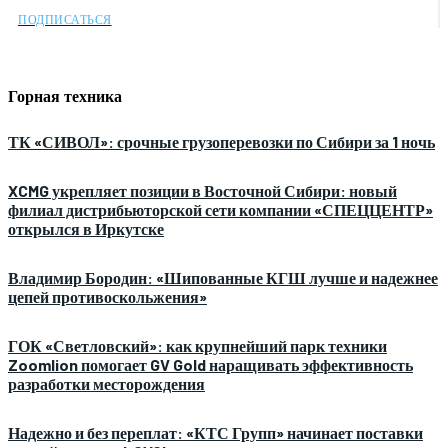
ПОДПИСАТЬСЯ
Горная техника
ТК «СИВОЛ»: срочные грузоперевозки по Сибири за 1 ночь
XCMG укрепляет позиции в Восточной Сибири: новый
филиал дистрибьюторской сети компании «СПЕЦЦЕНТР»
открылся в Иркутске
Владимир Бородин: «Шипованные КГШ лучше и надежнее
цепей противоскольжения»
ГОК «Светловский»: как крупнейший парк техники
Zoomlion помогает GV Gold наращивать эффективность
разработки месторождения
Надежно и без переплат: «КТС Групп» начинает поставки