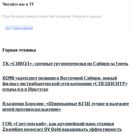
Читайте нас в ТГ
Еще больше свежих новостей в нашем Telegram-канале.
ПОДПИСАТЬСЯ
Горная техника
ТК «СИВОЛ»: срочные грузоперевозки по Сибири за 1 ночь
XCMG укрепляет позиции в Восточной Сибири: новый
филиал дистрибьюторской сети компании «СПЕЦЦЕНТР»
открылся в Иркутске
Владимир Бородин: «Шипованные КГШ лучше и надежнее
цепей противоскольжения»
ГОК «Светловский»: как крупнейший парк техники
Zoomlion помогает GV Gold наращивать эффективность