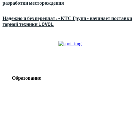
разработки месторождения
Надежно и без переплат: «КТС Групп» начинает поставки
горной техники LOVOL
Образование
Корпоративный туризм от компании «Открытая
Сибирь»: стратегия сплочения и развития
команд
Парадокс вахты: рост зарплат ведет к дефициту кадров