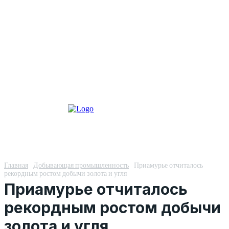
Главная
Добывающая промышленность
Приамурье отчиталось
рекордным ростом добычи золота и угля
Приамурье отчиталось
рекордным ростом добычи
золота и угля