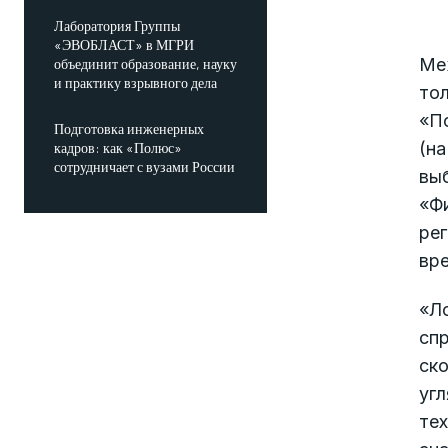
Лаборатория Группы
«ЭВОБЛАСТ» в МГРИ
Ме
объединит образование, науку
и практику взрывного дела
тол
«По
Подготовка инженерных
(на
кадров: как «Полюс»
сотрудничает с вузами России
выб
«Фи
рег
вре
«Л
спр
ско
угл
тех