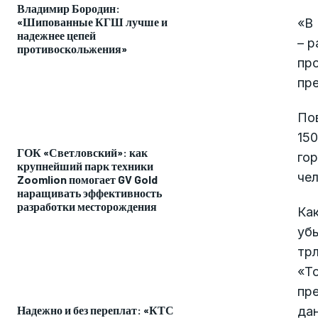
Владимир Бородин:
«Шипованные КГШ лучше и
«В
надежнее цепей
– р
противоскольжения»
про
пре
Пов
150
ГОК «Светловский»: как
гор
крупнейший парк техники
че
Zoomlion помогает GV Gold
наращивать эффективность
разработки месторождения
Как
убы
трл
«То
пр
Надежно и без переплат: «КТС
дан