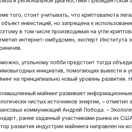
ализа и региональной диагностики Президентской
ме того, стоит учитывать, что криптовалюта лега
 объект инвестиций, но запрещена к использовани
этому в том числе производимая на угле криптов
тметил интернет-омбудсмен, эксперт Института э
риничев.
зможно, угольному лобби предстоит тогда объеди
аимовыгодных инициатив, помогающих вывести и у
нинг на принципиально новый уровень развития. 
ромышленный майнинг развивает информационные 
логически чистых источников энергии, – отметил
нансовых коммуникаций Андрей Лобода. – Экологи
ндарт, ранее заданный участниками рынка из США
тор развития индустрии майнинга направлен на и