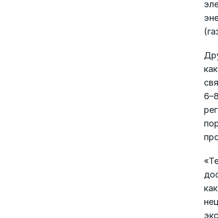
эле
эне
(га
Др
как
свя
6–8
рег
пор
пр
«Те
дос
как
нец
эк