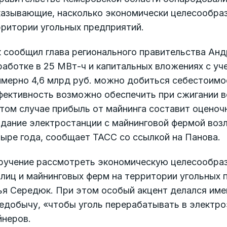
казывающие, насколько экономически целесообраз
рритории угольных предприятий.
 сообщил глава регионального правительства Анд
аботке в 25 МВт-ч и капитальных вложениях с уч
мерно 4,6 млрд руб. можно добиться себестоимост
ективность возможно обеспечить при сжигании всег
том случае прибыль от майнинга составит оценочн
дание электростанции с майнинговой фермой возл
ыре года, сообщает ТАСС со ссылкой на Панова.
ручение рассмотреть экономическую целесообраз
лиц и майнинговых ферм на территории угольных 
ья Середюк. При этом особый акцент делался име
едобычу, «чтобы уголь перерабатывать в электро
йнеров.