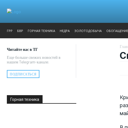
ЖУРНАЛ
РЕПОРТАЖ
ГРР
БВР
ГОРНАЯ ТЕХНИКА
НЕДРА
ЗОЛОТОДОБЫЧА
ОБОГАЩЕНИ
Глав
Читайте нас в ТГ
С
Еще больше свежих новостей в
нашем Telegram-канале.
ПОДПИСАТЬСЯ
Кр
Горная техника
раз
ма
В 