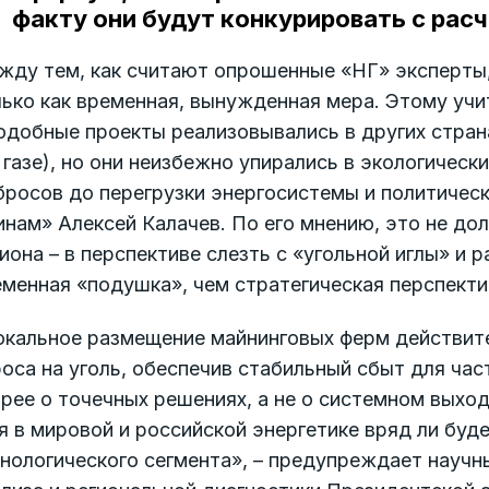
факту они будут конкурировать с расч
жду тем, как считают опрошенные «НГ» эксперты,
ько как временная, вынужденная мера. Этому учит
добные проекты реализовывались в других страна
 газе), но они неизбежно упирались в экологическ
росов до перегрузки энергосистемы и политическ
нам» Алексей Калачев. По его мнению, это не до
иона – в перспективе слезть с «угольной иглы» и 
менная «подушка», чем стратегическая перспектив
окальное размещение майнинговых ферм действит
оса на уголь, обеспечив стабильный сбыт для час
рее о точечных решениях, а не о системном выход
я в мировой и российской энергетике вряд ли буд
нологического сегмента», – предупреждает научн