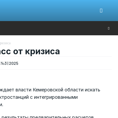
Ю
кризиса
сс от кризиса
№3 | 2025
уждает власти Кемеровской области искать
ектростанций с интегрированными
и.
 результаты предварительных расчетов,