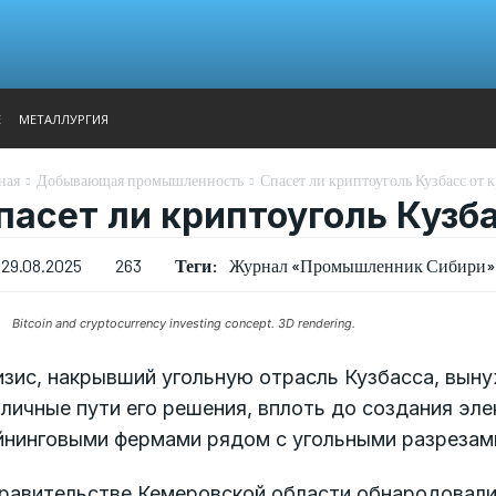
АНАЛИТИКА
ВЫСТАВКИ
КОНТАКТЫ
ГЛАВНОЕ МЕН
Е
МЕТАЛЛУРГИЯ
ная
Добывающая промышленность
Спасет ли криптоуголь Кузбасс от 
пасет ли криптоуголь Кузба
Теги:
Журнал «Промышленник Сибири» 
29.08.2025
263
Bitcoin and cryptocurrency investing concept. 3D rendering.
изис, накрывший угольную отрасль Кузбасса, вын
личные пути его решения, вплоть до создания эл
йнинговыми фермами рядом с угольными разрезам
правительстве Кемеровской области обнародовали