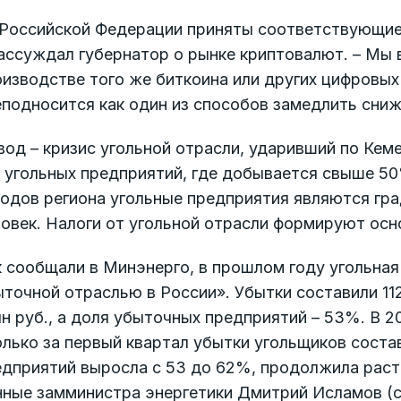
 Российской Федерации приняты соответствующие 
ассуждал губернатор о рынке криптовалют. – Мы в
изводстве того же биткоина или других цифровых
подносится как один из способов замедлить сниж
од – кризис угольной отрасли, ударивший по Кем
 угольных предприятий, где добывается свыше 50
одов региона угольные предприятия являются гра
ловек. Налоги от угольной отрасли формируют ос
 сообщали в Минэнерго, в прошлом году угольная
точной от­раслью в России». Убытки составили 11
н руб., а доля убыточных предприятий – 53%. В 
лько за первый квартал убытки угольщиков состав
едприятий выросла с 53 до 62%, продолжила раст
ные замминистра энергетики Дмитрий Исламов (см.