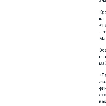
ан
Кро
как
«По
– о
Ма
Во
вз
май
«П
эко
фи
ста
век