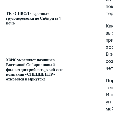
по
те
ТК «СИВОЛ»: срочные
грузоперевозки по Сибири за 1
ночь
Как
выр
при
эфф
В э
XCMG укрепляет позиции в
соз
Восточной Сибири: новый
чет
филиал дистрибьюторской сети
компании «СПЕЦЦЕНТР»
открылся в Иркутске
По
теп
Ил
угл
ма