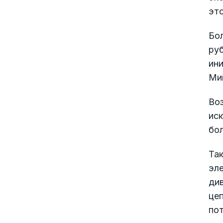
это
Бол
руб
ини
Ми
Воз
иск
бол
Так
эле
див
це
пот