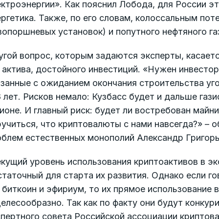
ктро­энергии». Как пояснил Лобода, для России э
ргетика. Также, по его словам, колоссальным по
зопоршневых установок) и попутного нефтяного га
угой вопрос, которым задаются эксперты, касает
 актива, достойного инвестиций. «Нужен инвестор
занные с ожиданием окончания строительства уго
 лет. Рисков немало: Кузбасс будет и дальше газ
ионе. И главный риск: будет ли востребован майн
учиться, что криптовалюты с нами навсегда?» – 
облем естественных монополий Александр Григорь
кущий уровень использования криптоактивов в эк
таточный для старта их развития. Однако если г
 биткоин и эфириум, то их прямое использование 
елесообразно. Так как по факту они будут конкури
спертного совета Российской ассоциации криптов