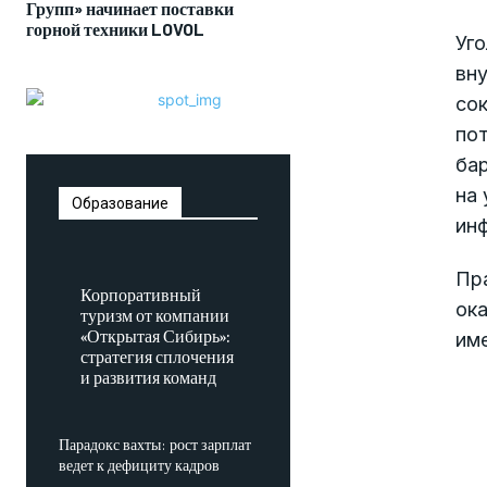
Групп» начинает поставки
горной техники LOVOL
Уго
вну
сок
пот
ба
на
Образование
ин
Пр
Корпоративный
ока
туризм от компании
«Открытая Сибирь»:
име
стратегия сплочения
и развития команд
Парадокс вахты: рост зарплат
ведет к дефициту кадров