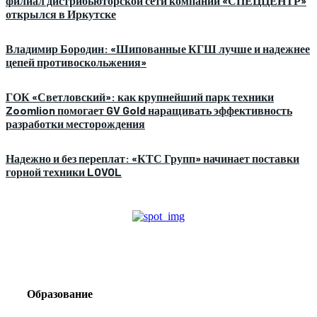
филиал дистрибьюторской сети компании «СПЕЦЦЕНТР»
открылся в Иркутске
Владимир Бородин: «Шипованные КГШ лучше и надежнее
цепей противоскольжения»
ГОК «Светловский»: как крупнейший парк техники
Zoomlion помогает GV Gold наращивать эффективность
разработки месторождения
Надежно и без переплат: «КТС Групп» начинает поставки
горной техники LOVOL
Образование