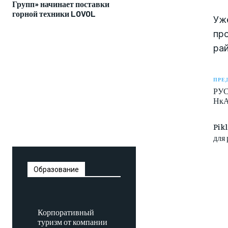
Групп» начинает поставки
горной техники LOVOL
Уже
про
рай
ПРЕ
РУС
НкА
Pik
для
Образование
Корпоративный
туризм от компании