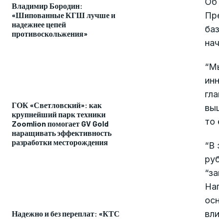
Об
Владимир Бородин:
«Шипованные КГШ лучше и
Пр
надежнее цепей
баз
противоскольжения»
нач
“Мы
инн
гла
ГОК «Светловский»: как
выш
крупнейший парк техники
то 
Zoomlion помогает GV Gold
наращивать эффективность
разработки месторождения
“В 
руб
“за
Нап
ос
вли
Надежно и без переплат: «КТС