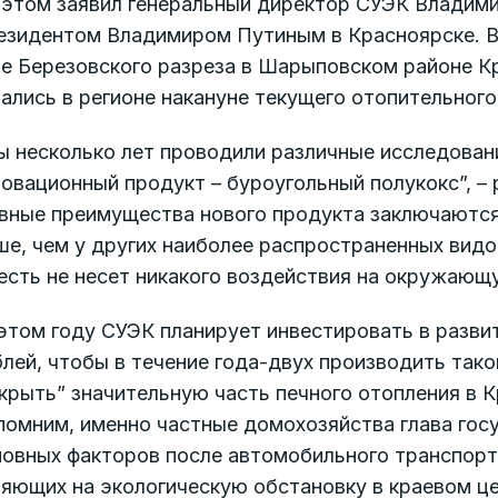
 этом заявил генеральный директор СУЭК Владими
езидентом Владимиром Путиным в Красноярске. В
е Березовского разреза в Шарыповском районе Кр
ались в регионе накануне текущего отопительного
 несколько лет проводили различные исследовани
овационный продукт – буроугольный полукокс”, – 
вные преимущества нового продукта заключаются 
е, чем у других наиболее распространенных видо
есть не несет никакого воздействия на окружающ
этом году СУЭК планирует инвестировать в разви
лей, чтобы в течение года-двух производить так
крыть” значительную часть печного отопления в К
омним, именно частные домохозяйства глава госу
новных факторов после автомобильного транспор
яющих на экологическую обстановку в краевом це