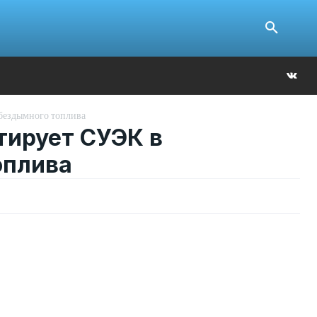
Ю
 бездымного топлива
тирует СУЭК в
оплива