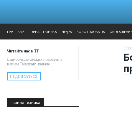
ЖУРНАЛ
РЕПОРТАЖ
ГРР
БВР
ГОРНАЯ ТЕХНИКА
НЕДРА
ЗОЛОТОДОБЫЧА
ОБОГАЩЕНИ
Глав
Читайте нас в ТГ
Б
Еще больше свежих новостей в
нашем Telegram-канале.
п
ПОДПИСАТЬСЯ
Горная техника