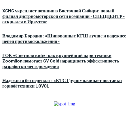
XCMG укрепляет позиции в Восточной Сибири: новый
филиал дистрибьюторской сети компании «СПЕЦЦЕНТР»
открылся в Иркутске
Владимир Бородин: «Шипованные КГШ лучше и надежнее
цепей противоскольжения»
ГОК «Светловский»: как крупнейший парк техники
Zoomlion помогает GV Gold наращивать эффективность
разработки месторождения
Надежно и без переплат: «КТС Групп» начинает поставки
горной техники LOVOL