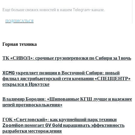
Еще больше свежих новостей в нашем Telegram-канале.
ПОДПИСАТЬСЯ
Горная техника
ТК «СИВОЛ»: срочные грузоперевозки по Сибири за 1 ночь
XCMG укрепляет позиции в Восточной Сибири: новый
филиал дистрибьюторской сети компании «СПЕЦЦЕНТР»
открылся в Иркутске
Владимир Бородин: «Шипованные КГШ лучше и надежнее
цепей противоскольжения»
ГОК «Светловский»: как крупнейший парк техники
Zoomlion помогает GV Gold наращивать эффективность
разработки месторождения