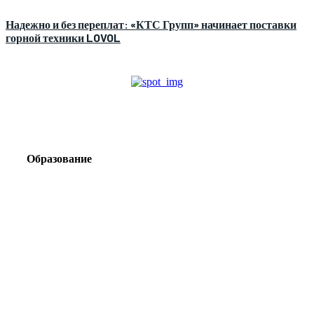
Надежно и без переплат: «КТС Групп» начинает поставки
горной техники LOVOL
Образование
Корпоративный туризм от компании «Открытая
Сибирь»: стратегия сплочения и развития
команд
Парадокс вахты: рост зарплат ведет к дефициту кадров