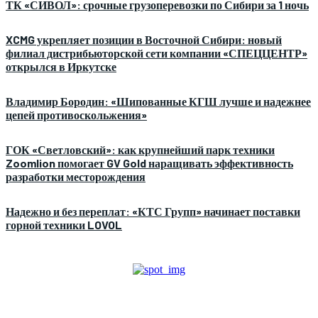
ТК «СИВОЛ»: срочные грузоперевозки по Сибири за 1 ночь
XCMG укрепляет позиции в Восточной Сибири: новый
филиал дистрибьюторской сети компании «СПЕЦЦЕНТР»
открылся в Иркутске
Владимир Бородин: «Шипованные КГШ лучше и надежнее
цепей противоскольжения»
ГОК «Светловский»: как крупнейший парк техники
Zoomlion помогает GV Gold наращивать эффективность
разработки месторождения
Надежно и без переплат: «КТС Групп» начинает поставки
горной техники LOVOL