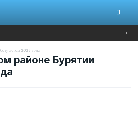
Ю
боту летом 2023 года
ом районе Бурятии
ода