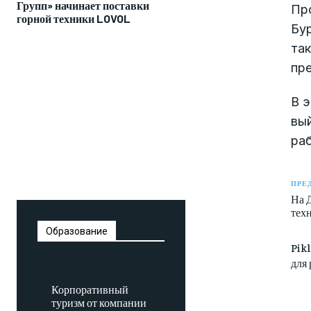
Групп» начинает поставки
Про
горной техники LOVOL
Бу
та
пр
В 
вый
раб
ПРЕ
На 
тех
Образование
Pik
для
Корпоративный
туризм от компании