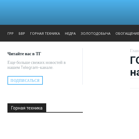
ЖУРНАЛ
РЕПОРТАЖ
ГРР
БВР
ГОРНАЯ ТЕХНИКА
НЕДРА
ЗОЛОТОДОБЫЧА
ОБОГАЩЕНИ
Глав
Читайте нас в ТГ
Г
Еще больше свежих новостей в
нашем Telegram-канале.
н
ПОДПИСАТЬСЯ
Горная техника