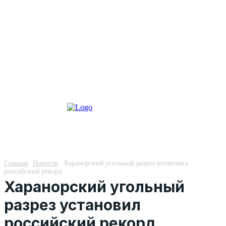
Главная
Новости
Харанорский угольный разрез установил
российский рекорд
Харанорский угольный
разрез установил
российский рекорд