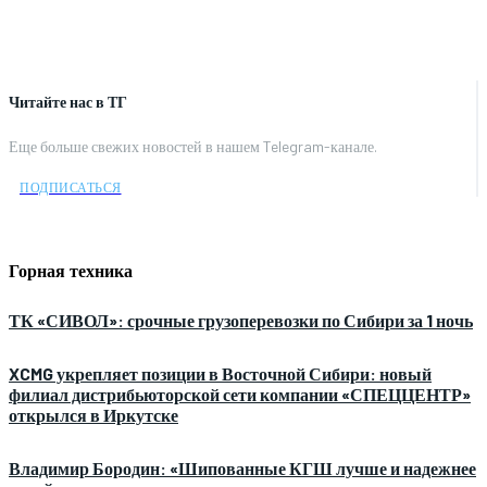
Читайте нас в ТГ
Еще больше свежих новостей в нашем Telegram-канале.
ПОДПИСАТЬСЯ
Горная техника
ТК «СИВОЛ»: срочные грузоперевозки по Сибири за 1 ночь
XCMG укрепляет позиции в Восточной Сибири: новый
филиал дистрибьюторской сети компании «СПЕЦЦЕНТР»
открылся в Иркутске
Владимир Бородин: «Шипованные КГШ лучше и надежнее