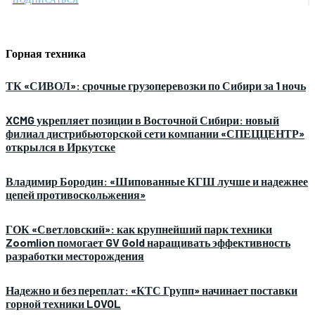
Горная техника
ТК «СИВОЛ»: срочные грузоперевозки по Сибири за 1 ночь
XCMG укрепляет позиции в Восточной Сибири: новый
филиал дистрибьюторской сети компании «СПЕЦЦЕНТР»
открылся в Иркутске
Владимир Бородин: «Шипованные КГШ лучше и надежнее
цепей противоскольжения»
ГОК «Светловский»: как крупнейший парк техники
Zoomlion помогает GV Gold наращивать эффективность
разработки месторождения
Надежно и без переплат: «КТС Групп» начинает поставки
горной техники LOVOL