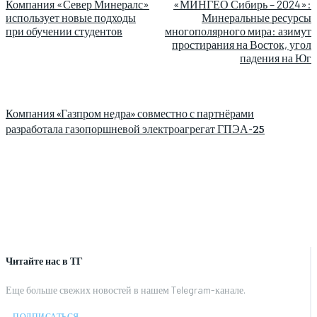
Компания «Север Минералс»
«МИНГЕО Сибирь – 2024»:
использует новые подходы
Минеральные ресурсы
при обучении студентов
многополярного мира: азимут
простирания на Восток, угол
падения на Юг
Компания «Газпром недра» совместно с партнёрами
разработала газопоршневой электроагрегат ГПЭА-25
Читайте нас в ТГ
Еще больше свежих новостей в нашем Telegram-канале.
ПОДПИСАТЬСЯ