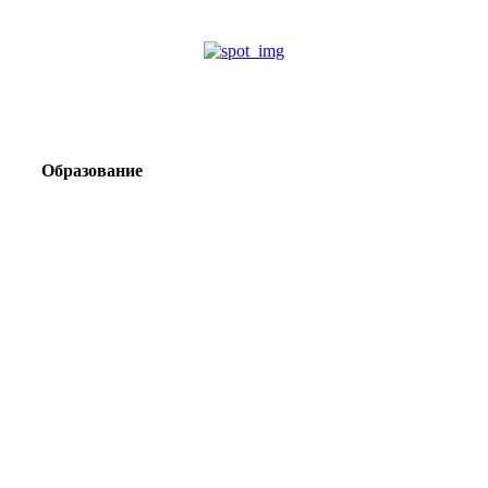
Образование
Корпоративный туризм от компании «Открытая
Сибирь»: стратегия сплочения и развития
команд
Парадокс вахты: рост зарплат ведет к дефициту кадров
Лаборатория Группы «ЭВОБЛАСТ» в МГРИ объединит
образование, науку и практику взрывного дела
Подготовка инженерных кадров: как «Полюс»