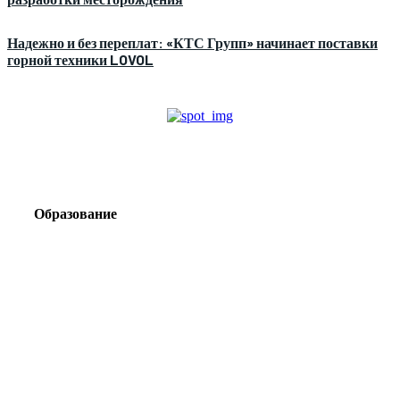
Надежно и без переплат: «КТС Групп» начинает поставки
горной техники LOVOL
Образование
Корпоративный туризм от компании «Открытая
Сибирь»: стратегия сплочения и развития
команд
Парадокс вахты: рост зарплат ведет к дефициту кадров