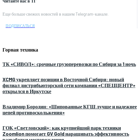
Читайте нас в ТГ
Еще больше свежих новостей в нашем Telegram-канале.
ПОДПИСАТЬСЯ
Горная техника
ТК «СИВОЛ»: срочные грузоперевозки по Сибири за 1 ночь
XCMG укрепляет позиции в Восточной Сибири: новый
филиал дистрибьюторской сети компании «СПЕЦЦЕНТР»
открылся в Иркутске
Владимир Бородин: «Шипованные КГШ лучше и надежнее
цепей противоскольжения»
ГОК «Светловский»: как крупнейший парк техники
Zoomlion помогает GV Gold наращивать эффективность
разработки месторождения