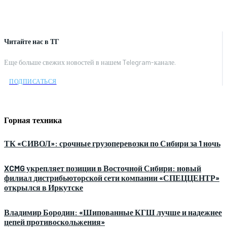
Читайте нас в ТГ
Еще больше свежих новостей в нашем Telegram-канале.
ПОДПИСАТЬСЯ
Горная техника
ТК «СИВОЛ»: срочные грузоперевозки по Сибири за 1 ночь
XCMG укрепляет позиции в Восточной Сибири: новый
филиал дистрибьюторской сети компании «СПЕЦЦЕНТР»
открылся в Иркутске
Владимир Бородин: «Шипованные КГШ лучше и надежнее
цепей противоскольжения»