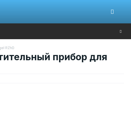
Ю
gel RZhD
тительный прибор для