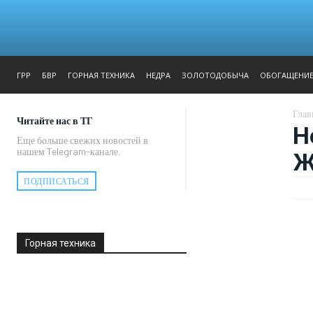
ЖУРНАЛ
РЕПОРТАЖ
ГРР
БВР
ГОРНАЯ ТЕХНИКА
НЕДРА
ЗОЛОТОДОБЫЧА
ОБОГАЩЕНИ
Глав
Читайте нас в ТГ
Н
Еще больше свежих новостей в
нашем Telegram-канале.
Ж
ПОДПИСАТЬСЯ
Горная техника