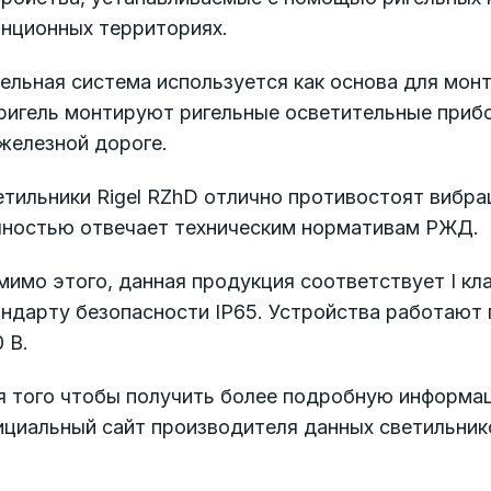
анционных территориях.
ельная система используется как основа для мон
 ригель монтируют ригельные осветительные приб
железной дороге.
тильники Rigel RZhD отлично противостоят вибрац
лностью отвечает техническим нормативам РЖД.
мимо этого, данная продукция соответствует I к
андарту безопасности IP65. Устройства работают
 В.
я того чтобы получить более подробную информац
ициальный сайт производителя данных светильник