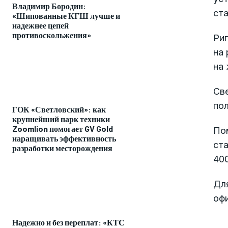
Владимир Бородин:
ст
«Шипованные КГШ лучше и
надежнее цепей
противоскольжения»
Риг
на
на 
Све
по
ГОК «Светловский»: как
крупнейший парк техники
Zoomlion помогает GV Gold
По
наращивать эффективность
ст
разработки месторождения
400
Дл
оф
Надежно и без переплат: «КТС