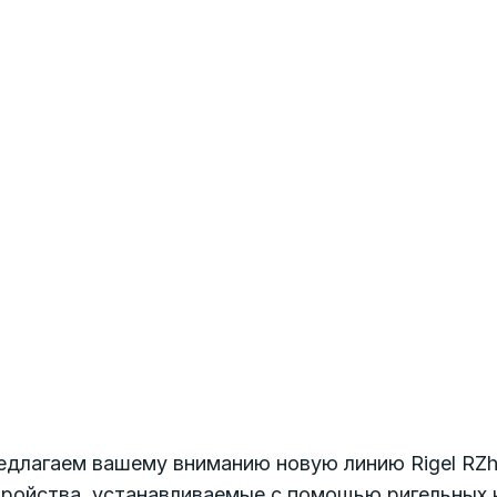
едлагаем вашему вниманию новую линию Rigel RZ
тройства, устанавливаемые с помощью ригельных 