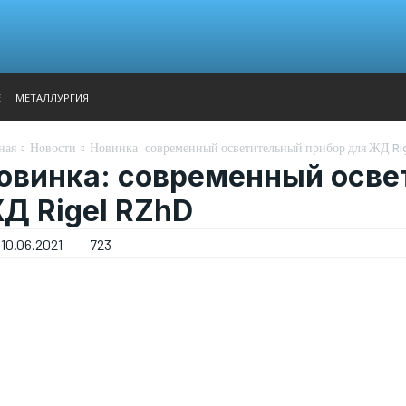
АНАЛИТИКА
ВЫСТАВКИ
КОНТАКТЫ
ГЛАВНОЕ МЕН
Е
МЕТАЛЛУРГИЯ
ная
Новости
Новинка: современный осветительный прибор для ЖД Ri
овинка: современный осве
Д Rigel RZhD
10.06.2021
723