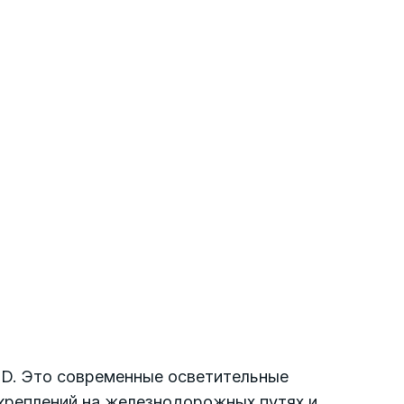
hD. Это современные осветительные
креплений на железнодорожных путях и