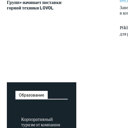
ПРЕ
Групп» начинает поставки
Зав
горной техники LOVOL
в к
Pik
для
Образование
Корпоративный
туризм от компании