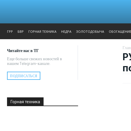
ЖУРНАЛ
РЕПОРТАЖ
ГРР
БВР
ГОРНАЯ ТЕХНИКА
НЕДРА
ЗОЛОТОДОБЫЧА
ОБОГАЩЕНИ
Глав
Читайте нас в ТГ
Р
Еще больше свежих новостей в
нашем Telegram-канале.
п
ПОДПИСАТЬСЯ
Горная техника