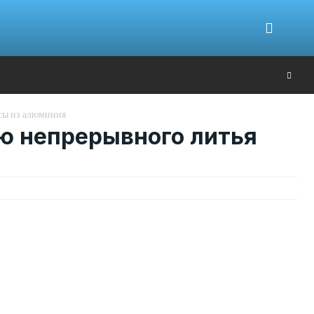
Ю
сы из алюминия
ю непрерывного литья