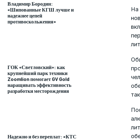
Владимир Бородин:
На 
«Шипованные КГШ лучше и
надежнее цепей
нов
противоскольжения»
вк
пе
лит
Об
ГОК «Светловский»: как
про
крупнейший парк техники
чел
Zoomlion помогает GV Gold
наращивать эффективность
обе
разработки месторождения
та
По
алю
лит
обе
Надежно и без переплат: «КТС