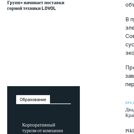
Групп» начинает поставки
об
горной техники LOVOL
В п
эле
Со
сус
эк
Пр
за
пер
Образование
ПРЕ
Два
Край
Корпоративный
Pik
туризм от компании