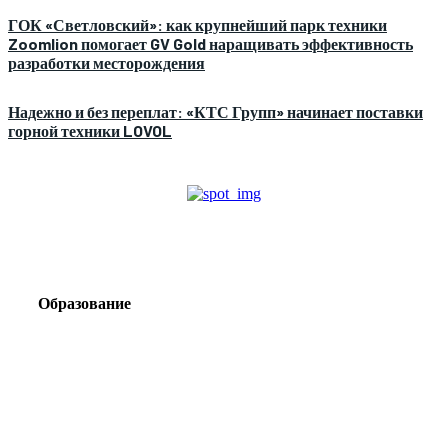
ГОК «Светловский»: как крупнейший парк техники
Zoomlion помогает GV Gold наращивать эффективность
разработки месторождения
Надежно и без переплат: «КТС Групп» начинает поставки
горной техники LOVOL
Образование
Корпоративный туризм от компании «Открытая
Сибирь»: стратегия сплочения и развития
команд