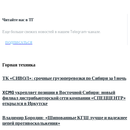
Читайте нас в ТГ
Еще больше свежих новостей в нашем Telegram-канале.
ПОДПИСАТЬСЯ
Горная техника
ТК «СИВОЛ»: срочные грузоперевозки по Сибири за 1 ночь
XCMG укрепляет позиции в Восточной Сибири: новый
филиал дистрибьюторской сети компании «СПЕЦЦЕНТР»
открылся в Иркутске
Владимир Бородин: «Шипованные КГШ лучше и надежнее
цепей противоскольжения»