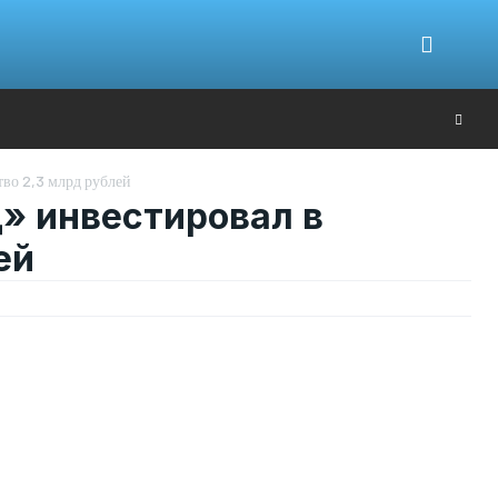
Ю
тво 2,3 млрд рублей
д» инвестировал в
ей