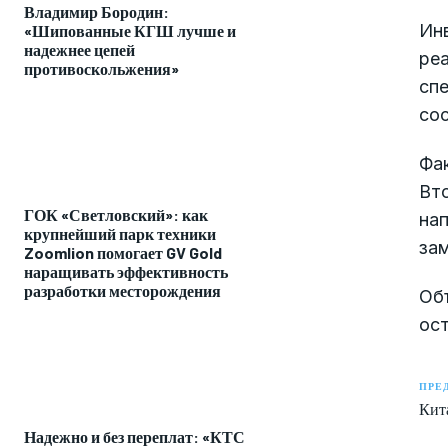
Владимир Бородин:
Инв
«Шипованные КГШ лучше и
надежнее цепей
реа
противоскольжения»
спе
сос
Фак
Вто
ГОК «Светловский»: как
нап
крупнейший парк техники
зам
Zoomlion помогает GV Gold
наращивать эффективность
разработки месторождения
Объ
ос
ПРЕ
Кита
Надежно и без переплат: «КТС