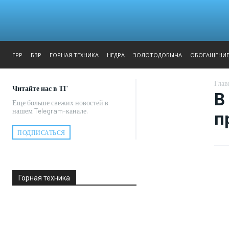
ЖУРНАЛ
РЕПОРТАЖ
ГРР
БВР
ГОРНАЯ ТЕХНИКА
НЕДРА
ЗОЛОТОДОБЫЧА
ОБОГАЩЕНИ
Глав
Читайте нас в ТГ
В
Еще больше свежих новостей в
нашем Telegram-канале.
п
ПОДПИСАТЬСЯ
Горная техника