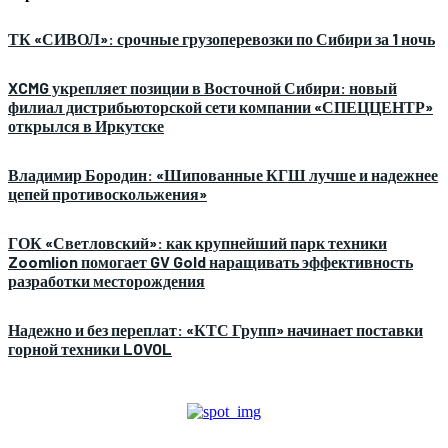
ТК «СИВОЛ»: срочные грузоперевозки по Сибири за 1 ночь
XCMG укрепляет позиции в Восточной Сибири: новый
филиал дистрибьюторской сети компании «СПЕЦЦЕНТР»
открылся в Иркутске
Владимир Бородин: «Шипованные КГШ лучше и надежнее
цепей противоскольжения»
ГОК «Светловский»: как крупнейший парк техники
Zoomlion помогает GV Gold наращивать эффективность
разработки месторождения
Надежно и без переплат: «КТС Групп» начинает поставки
горной техники LOVOL