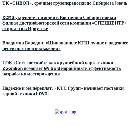
ТК «СИВОЛ»: срочные грузоперевозки по Сибири за 1 ночь
XCMG укрепляет позиции в Восточной Сибири: новый
филиал дистрибьюторской сети компании «СПЕЦЦЕНТР»
открылся в Иркутске
Владимир Бородин: «Шипованные КГШ лучше и надежнее
цепей противоскольжения»
ГОК «Светловский»: как крупнейший парк техники
Zoomlion помогает GV Gold наращивать эффективность
разработки месторождения
Надежно и без переплат: «КТС Групп» начинает поставки
горной техники LOVOL