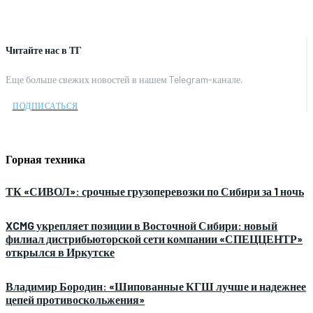
Читайте нас в ТГ
Еще больше свежих новостей в нашем Telegram-канале.
ПОДПИСАТЬСЯ
Горная техника
ТК «СИВОЛ»: срочные грузоперевозки по Сибири за 1 ночь
XCMG укрепляет позиции в Восточной Сибири: новый
филиал дистрибьюторской сети компании «СПЕЦЦЕНТР»
открылся в Иркутске
Владимир Бородин: «Шипованные КГШ лучше и надежнее
цепей противоскольжения»