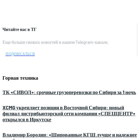
Читайте нас в ТГ
Еще больше свежих новостей в нашем Telegram-канале.
ПОДПИСАТЬСЯ
Горная техника
ТК «СИВОЛ»: срочные грузоперевозки по Сибири за 1 ночь
XCMG укрепляет позиции в Восточной Сибири: новый
филиал дистрибьюторской сети компании «СПЕЦЦЕНТР»
открылся в Иркутске
Владимир Бородин: «Шипованные КГШ лучше и надежнее