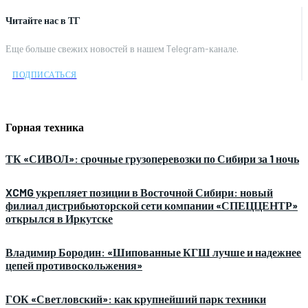
Читайте нас в ТГ
Еще больше свежих новостей в нашем Telegram-канале.
ПОДПИСАТЬСЯ
Горная техника
ТК «СИВОЛ»: срочные грузоперевозки по Сибири за 1 ночь
XCMG укрепляет позиции в Восточной Сибири: новый
филиал дистрибьюторской сети компании «СПЕЦЦЕНТР»
открылся в Иркутске
Владимир Бородин: «Шипованные КГШ лучше и надежнее
цепей противоскольжения»
ГОК «Светловский»: как крупнейший парк техники