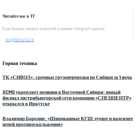
Читайте нас в ТГ
Еще больше свежих новостей в нашем Telegram-канале.
ПОДПИСАТЬСЯ
Горная техника
ТК «СИВОЛ»: срочные грузоперевозки по Сибири за 1 ночь
XCMG укрепляет позиции в Восточной Сибири: новый
филиал дистрибьюторской сети компании «СПЕЦЦЕНТР»
открылся в Иркутске
Владимир Бородин: «Шипованные КГШ лучше и надежнее
цепей противоскольжения»