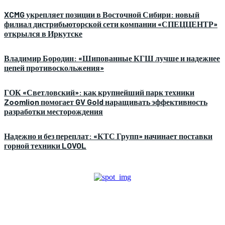
XCMG укрепляет позиции в Восточной Сибири: новый
филиал дистрибьюторской сети компании «СПЕЦЦЕНТР»
открылся в Иркутске
Владимир Бородин: «Шипованные КГШ лучше и надежнее
цепей противоскольжения»
ГОК «Светловский»: как крупнейший парк техники
Zoomlion помогает GV Gold наращивать эффективность
разработки месторождения
Надежно и без переплат: «КТС Групп» начинает поставки
горной техники LOVOL