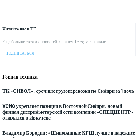
Читайте нас в ТГ
Еще больше свежих новостей в нашем Telegram-канале.
ПОДПИСАТЬСЯ
Горная техника
ТК «СИВОЛ»: срочные грузоперевозки по Сибири за 1 ночь
XCMG укрепляет позиции в Восточной Сибири: новый
филиал дистрибьюторской сети компании «СПЕЦЦЕНТР»
открылся в Иркутске
Владимир Бородин: «Шипованные КГШ лучше и надежнее