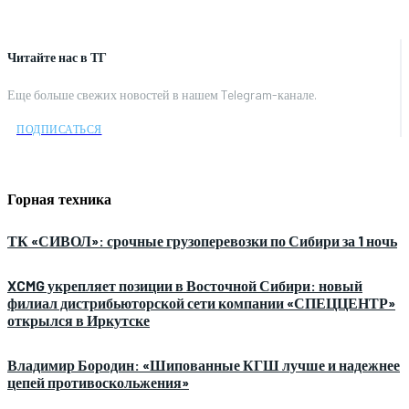
Читайте нас в ТГ
Еще больше свежих новостей в нашем Telegram-канале.
ПОДПИСАТЬСЯ
Горная техника
ТК «СИВОЛ»: срочные грузоперевозки по Сибири за 1 ночь
XCMG укрепляет позиции в Восточной Сибири: новый
филиал дистрибьюторской сети компании «СПЕЦЦЕНТР»
открылся в Иркутске
Владимир Бородин: «Шипованные КГШ лучше и надежнее
цепей противоскольжения»