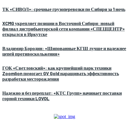
ТК «СИВОЛ»: срочные грузоперевозки по Сибири за 1 ночь
XCMG укрепляет позиции в Восточной Сибири: новый
филиал дистрибьюторской сети компании «СПЕЦЦЕНТР»
открылся в Иркутске
Владимир Бородин: «Шипованные КГШ лучше и надежнее
цепей противоскольжения»
ГОК «Светловский»: как крупнейший парк техники
Zoomlion помогает GV Gold наращивать эффективность
разработки месторождения
Надежно и без переплат: «КТС Групп» начинает поставки
горной техники LOVOL