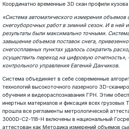
Координатно временные 3D скан профили кузова
«Система автоматического измерения объ­емов 
снегоуборочных работ
в
зимний сезон. И
в
ней 
результаты были максимально точными. Систем
завышение объемов поставок снега, привезенн
снегоcплавных пунктах удалось сократить расх
осуществить переход
на
цифровую отчетность», 
контрольного управления Евгений Данчиков.
Система объединяет в себе современные алгори
технологий высокоточного лазерного 3D-сканиро
обучения и видеораспознавания ГРН. Этим обесп
инертных материалов и фиксация всех грузовых Т
прошла все регламенты метрологической аттест
3000D-С2-118-Н включены в национальный Госрее
аттестован как Методика измерений объемов сы