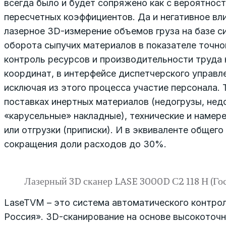
всегда было и будет сопряжено как с вероятнос
пересчетных коэффициентов. Да и негативное вл
лазерное 3D-измерение объемов груза на базе 
оборота сыпучих материалов в показателе точно
контроль ресурсов и производительности труда н
координат, в интерфейсе дис­петчерского управл
исключая из этого процесса участие персонала.
поставках инертных материалов (недогрузы, нед
«карусельные» накладные), технические и намер
или отгрузки (приписки). И в эквиваленте общег
сокращения доли расходов до 30%.
Лазерный 3D сканер LASE 3000D С2 118 Н (Го
LaseTVM – это система автоматического кон­тро
Россия». 3D-сканирование на основе высокоточны