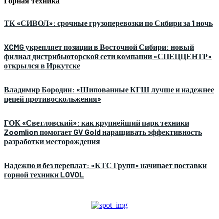
Горная техника
ТК «СИВОЛ»: срочные грузоперевозки по Сибири за 1 ночь
XCMG укрепляет позиции в Восточной Сибири: новый
филиал дистрибьюторской сети компании «СПЕЦЦЕНТР»
открылся в Иркутске
Владимир Бородин: «Шипованные КГШ лучше и надежнее
цепей противоскольжения»
ГОК «Светловский»: как крупнейший парк техники
Zoomlion помогает GV Gold наращивать эффективность
разработки месторождения
Надежно и без переплат: «КТС Групп» начинает поставки
горной техники LOVOL