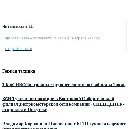
Читайте нас в ТГ
Еще больше свежих новостей в нашем Telegram-канале.
ПОДПИСАТЬСЯ
Горная техника
ТК «СИВОЛ»: срочные грузоперевозки по Сибири за 1 ночь
XCMG укрепляет позиции в Восточной Сибири: новый
филиал дистрибьюторской сети компании «СПЕЦЦЕНТР»
открылся в Иркутске
Владимир Бородин: «Шипованные КГШ лучше и надежнее
цепей противоскольжения»