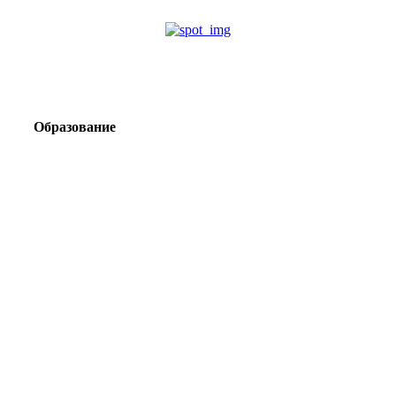
Образование
Корпоративный туризм от компании «Открытая
Сибирь»: стратегия сплочения и развития
команд
Парадокс вахты: рост зарплат ведет к дефициту кадров
Лаборатория Группы «ЭВОБЛАСТ» в МГРИ объединит
образование, науку и практику взрывного дела
Подготовка инженерных кадров: как «Полюс»