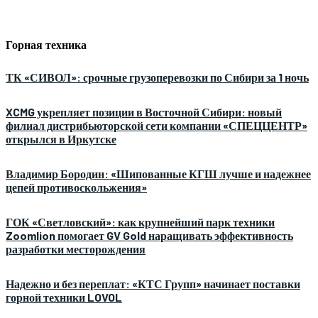
Горная техника
ТК «СИВОЛ»: срочные грузоперевозки по Сибири за 1 ночь
XCMG укрепляет позиции в Восточной Сибири: новый
филиал дистрибьюторской сети компании «СПЕЦЦЕНТР»
открылся в Иркутске
Владимир Бородин: «Шипованные КГШ лучше и надежнее
цепей противоскольжения»
ГОК «Светловский»: как крупнейший парк техники
Zoomlion помогает GV Gold наращивать эффективность
разработки месторождения
Надежно и без переплат: «КТС Групп» начинает поставки
горной техники LOVOL