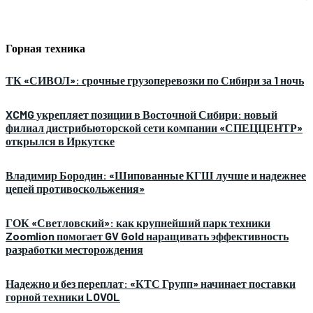
Горная техника
ТК «СИВОЛ»: срочные грузоперевозки по Сибири за 1 ночь
XCMG укрепляет позиции в Восточной Сибири: новый
филиал дистрибьюторской сети компании «СПЕЦЦЕНТР»
открылся в Иркутске
Владимир Бородин: «Шипованные КГШ лучше и надежнее
цепей противоскольжения»
ГОК «Светловский»: как крупнейший парк техники
Zoomlion помогает GV Gold наращивать эффективность
разработки месторождения
Надежно и без переплат: «КТС Групп» начинает поставки
горной техники LOVOL