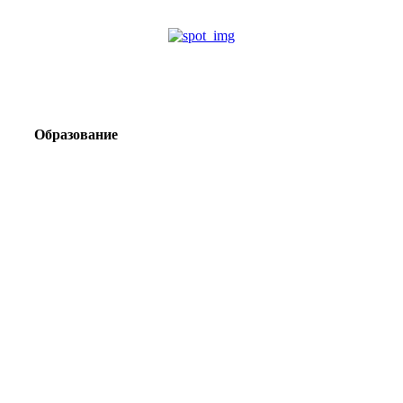
Образование
Корпоративный туризм от компании «Открытая
Сибирь»: стратегия сплочения и развития
команд
Парадокс вахты: рост зарплат ведет к дефициту кадров
Лаборатория Группы «ЭВОБЛАСТ» в МГРИ объединит
образование, науку и практику взрывного дела
Подготовка инженерных кадров: как «Полюс»