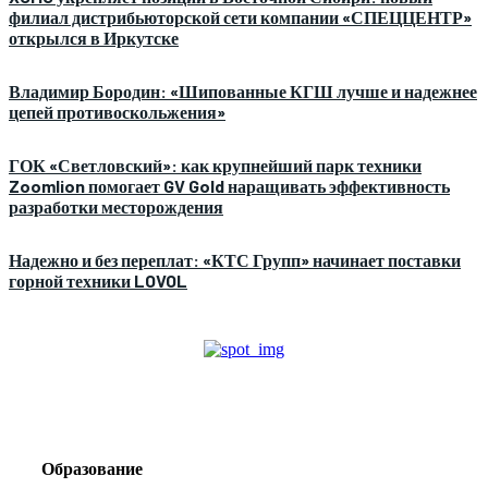
филиал дистрибьюторской сети компании «СПЕЦЦЕНТР»
открылся в Иркутске
Владимир Бородин: «Шипованные КГШ лучше и надежнее
цепей противоскольжения»
ГОК «Светловский»: как крупнейший парк техники
Zoomlion помогает GV Gold наращивать эффективность
разработки месторождения
Надежно и без переплат: «КТС Групп» начинает поставки
горной техники LOVOL
Образование