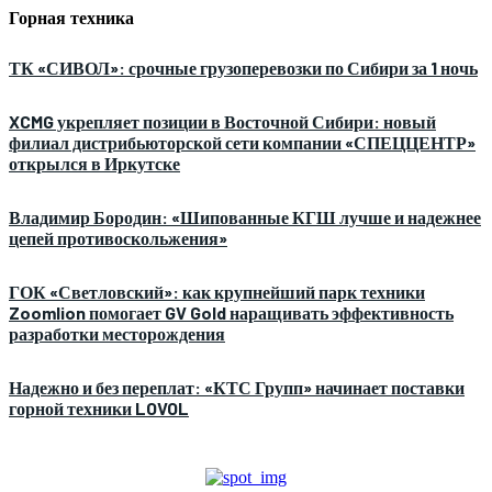
Горная техника
ТК «СИВОЛ»: срочные грузоперевозки по Сибири за 1 ночь
XCMG укрепляет позиции в Восточной Сибири: новый
филиал дистрибьюторской сети компании «СПЕЦЦЕНТР»
открылся в Иркутске
Владимир Бородин: «Шипованные КГШ лучше и надежнее
цепей противоскольжения»
ГОК «Светловский»: как крупнейший парк техники
Zoomlion помогает GV Gold наращивать эффективность
разработки месторождения
Надежно и без переплат: «КТС Групп» начинает поставки
горной техники LOVOL