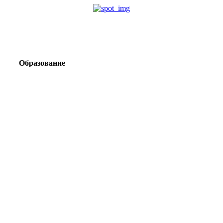
Образование
Корпоративный туризм от компании «Открытая
Сибирь»: стратегия сплочения и развития
команд
Парадокс вахты: рост зарплат ведет к дефициту кадров
Лаборатория Группы «ЭВОБЛАСТ» в МГРИ объединит
образование, науку и практику взрывного дела
Подготовка инженерных кадров: как «Полюс»
сотрудничает с вузами России