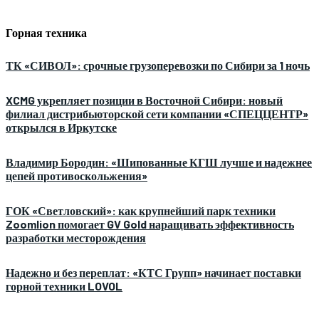
Горная техника
ТК «СИВОЛ»: срочные грузоперевозки по Сибири за 1 ночь
XCMG укрепляет позиции в Восточной Сибири: новый
филиал дистрибьюторской сети компании «СПЕЦЦЕНТР»
открылся в Иркутске
Владимир Бородин: «Шипованные КГШ лучше и надежнее
цепей противоскольжения»
ГОК «Светловский»: как крупнейший парк техники
Zoomlion помогает GV Gold наращивать эффективность
разработки месторождения
Надежно и без переплат: «КТС Групп» начинает поставки
горной техники LOVOL