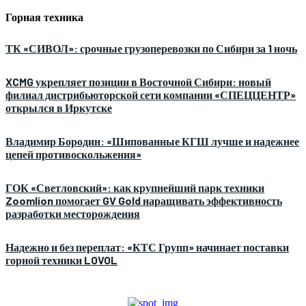
Горная техника
ТК «СИВОЛ»: срочные грузоперевозки по Сибири за 1 ночь
XCMG укрепляет позиции в Восточной Сибири: новый
филиал дистрибьюторской сети компании «СПЕЦЦЕНТР»
открылся в Иркутске
Владимир Бородин: «Шипованные КГШ лучше и надежнее
цепей противоскольжения»
ГОК «Светловский»: как крупнейший парк техники
Zoomlion помогает GV Gold наращивать эффективность
разработки месторождения
Надежно и без переплат: «КТС Групп» начинает поставки
горной техники LOVOL